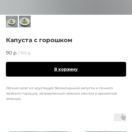
Капуста с горошком
90
р.
/
100 g
В корзину
Лёгкий салат из хрустящей белокочанной капусты и сочного
зелёного горошка, заправленный нежным маслом и ароматной
зеленью.