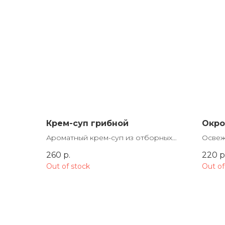
Крем-суп грибной
Окр
Ароматный крем-суп из отборных
Освеж
шампиньонов со сливками. Нежная,
хруст
260
р.
220
р
бархатистая текстура и глубокий
карто
Out of stock
Out of
грибной вкус — уют в каждой
колба
ложке.