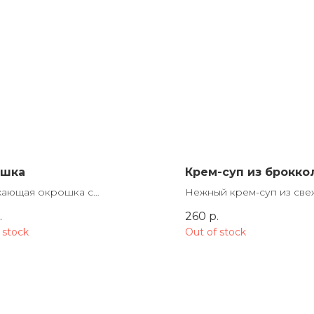
ошка
Крем-суп из брокко
ающая окрошка с
Нежный крем-суп из све
ящими огурцами, отварным
брокколи с лёгким слив
.
260
р.
фелем, яйцом, зеленью и
оттенком. Бархатистая т
 stock
Out of stock
ской.
насыщенный вкус и поль
ложке.